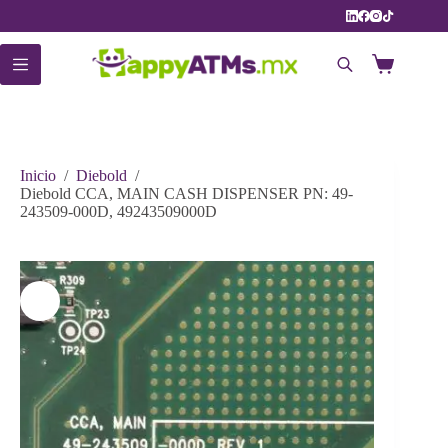
Saltar
al
contenido
Carro
de
compra
Inicio
/
Diebold
/
Diebold CCA, MAIN CASH DISPENSER PN: 49-
243509-000D, 49243509000D