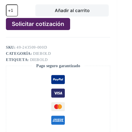
Diebold
Añadir al carrito
CCA,
MAIN
CASH
Solicitar cotización
DISPENSER
PN:
A
49-
l
243509-
t
000D,
SKU:
49-243509-000D
e
49243509000D
CATEGORÍA:
DIEBOLD
r
cantidad
n
ETIQUETA:
DIEBOLD
a
Pago seguro garantizado
t
i
v
e
: