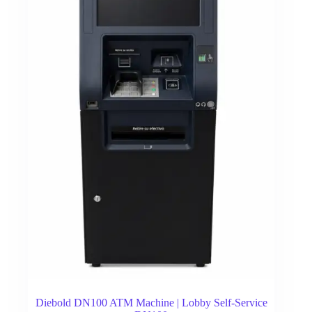
Diebold DN100 ATM Machine | Lobby Self-Service