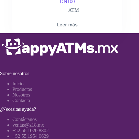
DN100
ATM
Leer más
Sobre nosotros
Inicio
Productos
Nosotros
Contacto
¿Necesitas ayuda?
Contáctanos
ventas@z18.mx
+52 56 1020 8802
+52 55 1954 0629