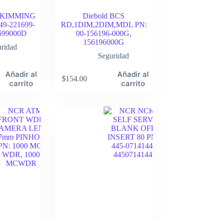
 SKIMMING
Diebold BCS
9-221699-
RD,1DIM,2DIM,MDL PN:
699000D
00-156196-000G,
156196000G
ridad
Seguridad
Añadir al
Añadir al
$
154.00
carrito
carrito