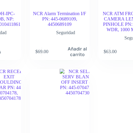
DH-IPC-
NCR Alarm Termination I/F
NCR ATM FR
B, NP:
PN: 445-0689109,
CAMERA LEN
0010411861
4450689109
PINHOLE PN: 
WDR, 1000
idad
Seguridad
Segu
Añadir al
s
$
69.00
$
63.00
carrito