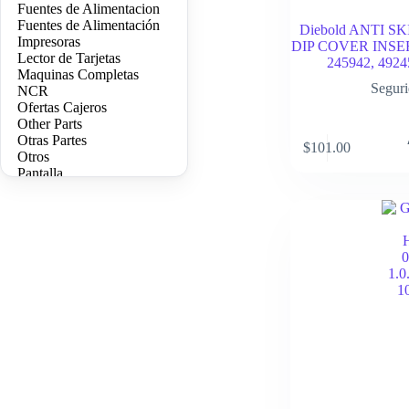
Fuentes de Alimentacion
Fuentes de Alimentación
Diebold ANTI 
Impresoras
DIP COVER INSER
Lector de Tarjetas
245942, 492
Maquinas Completas
Segur
NCR
Ofertas Cajeros
Other Parts
Otras Partes
$
101.00
Otros
Pantalla
Pantallas
PC Core
Power Supplies
Printers
Seguridad
Teclados
Triton
Wincor Nixdorf