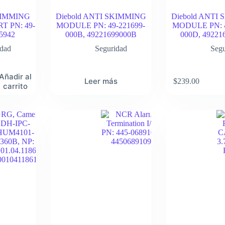
SKIMMING
Diebold ANTI SKIMMING
Diebold ANTI
T PN: 49-
MODULE PN: 49-221699-
MODULE PN: 4
45942
000B, 49221699000B
000D, 49221
idad
Seguridad
Segu
Añadir al
Leer más
$
239.00
carrito