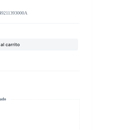
49211393000A
al carrito
zado