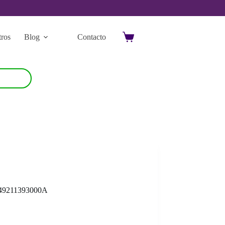
ros
Blog
Contacto
Carro
de
compra
49211393000A