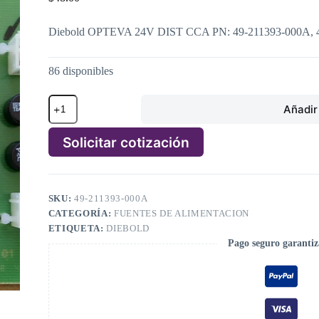
Diebold OPTEVA 24V DIST CCA PN: 49-211393-000A, 
86 disponibles
Diebold
Añadir 
OPTEVA
24V
DIST
Solicitar cotización
CCA
PN:
A
49-
l
211393-
t
000A,
SKU:
49-211393-000A
e
49211393000A
CATEGORÍA:
FUENTES DE ALIMENTACION
r
cantidad
n
ETIQUETA:
DIEBOLD
a
Pago seguro garanti
t
i
v
e
: