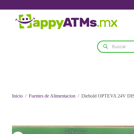
Saltar
al
contenido
Búsqueda
de
productos
Inicio
/
Fuentes de Alimentacion
/
Diebold OPTEVA 24V DIS