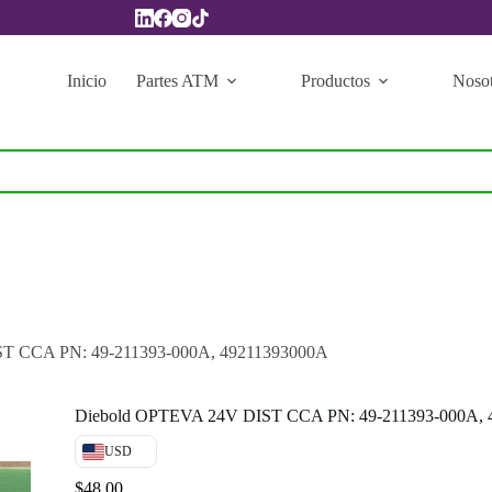
Inicio
Partes ATM
Productos
Nosot
T CCA PN: 49-211393-000A, 49211393000A
Diebold OPTEVA 24V DIST CCA PN: 49-211393-000A, 
USD
$
48.00