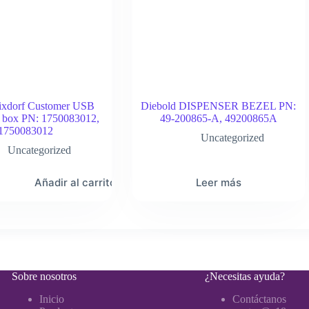
ixdorf Customer USB
Diebold DISPENSER BEZEL PN:
n box PN: 1750083012,
49-200865-A, 49200865A
1750083012
Uncategorized
Uncategorized
Añadir al carrito
Leer más
Sobre nosotros
¿Necesitas ayuda?
Inicio
Contáctanos