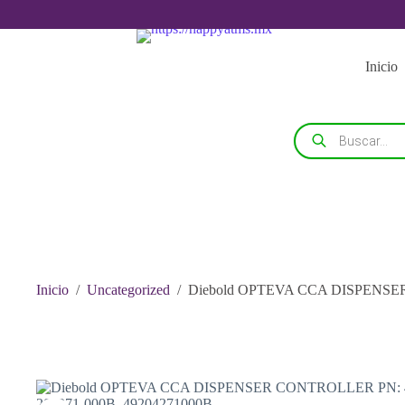
Saltar
al
contenido
Inicio
Búsqueda
de
productos
Inicio
/
Uncategorized
/
Diebold OPTEVA CCA DISPENSER