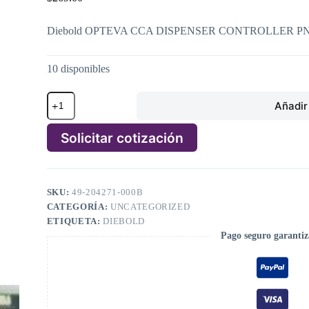
Diebold OPTEVA CCA DISPENSER CONTROLLER PN: 4
10 disponibles
Diebold
Añadir 
OPTEVA
CCA
DISPENSER
Solicitar cotización
CONTROLLER
PN:
A
49-
l
204271-
t
000B,
SKU:
49-204271-000B
e
49204271000B
CATEGORÍA:
UNCATEGORIZED
r
cantidad
n
ETIQUETA:
DIEBOLD
a
Pago seguro garanti
t
i
v
e
: