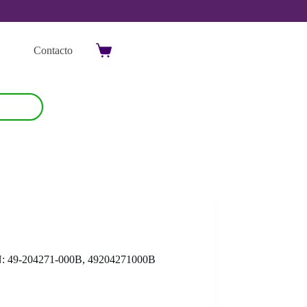
Contacto
Carro
de
compra
9-204271-000B, 49204271000B