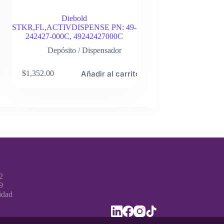
Diebold
STKR,FL,ACTIVDISPENSE PN: 49-
242427-000C, 49242427000C
Depósito / Dispensador
o
Añadir al carrito
$
1,352.00
2
9
cidad