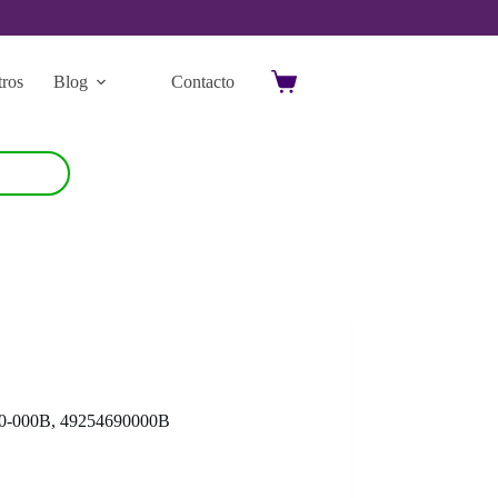
ros
Blog
Contacto
Carro
de
compra
-000B, 49254690000B