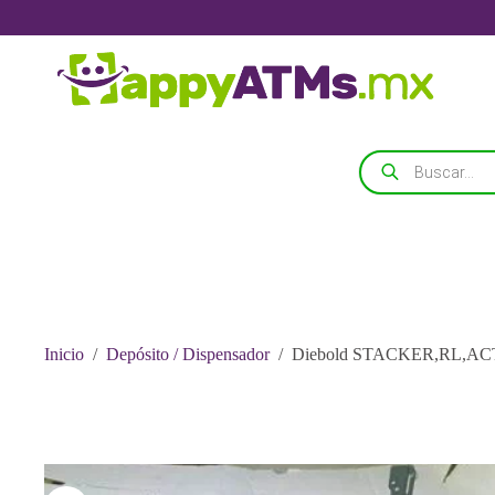
Saltar
al
contenido
Búsqueda
de
productos
Inicio
/
Depósito / Dispensador
/
Diebold STACKER,RL,ACT