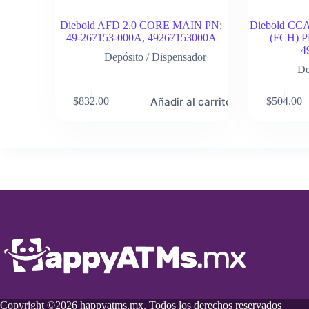
Diebold AFD 2.0 CORE MAIN PN:
Diebold C
49-267153-000A, 49267153000A
(FCH) P
4
Depósito / Dispensador
De
Añadir al carrito
$
832.00
$
504.00
Copyright ©2026 happyatms.mx, Todos los derechos reservados