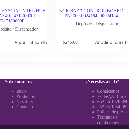
CA,FASCIA CNTRL HUB
NCR BNA3 CONTROL BOARD
N: 49-247180-000E,
PN: 009-0024184, 90024184
9247180000E
Depósito / Dispensador
pósito / Dispensador
Añadir al carrito
Añadir al carrit
$
245.00
Sobre nosotros
¿Necesitas ayuda?
Inicio
Contáctanos
Productos
ventas@z18.mx
Nosotros
+52 56 1020 880
Contacto
+52 55 1954 062
Política de priva
Términos y
condiciones