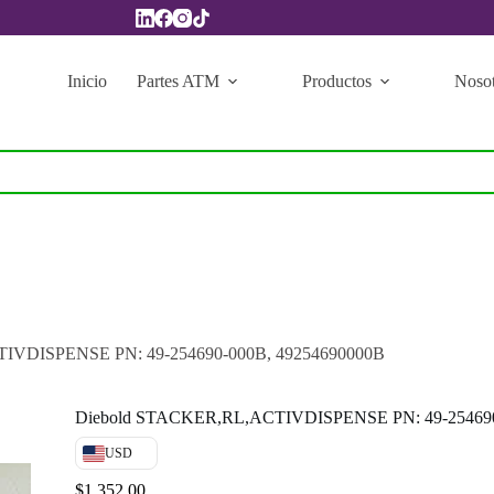
Inicio
Partes ATM
Productos
Nosot
IVDISPENSE PN: 49-254690-000B, 49254690000B
Diebold STACKER,RL,ACTIVDISPENSE PN: 49-254690
USD
$
1,352.00