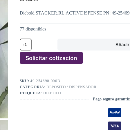
Diebold STACKER,RL,ACTIVDISPENSE PN: 49-254690
77 disponibles
Diebold
Añadir 
STACKER,RL,ACTIVDISPENSE
PN:
49-
Solicitar cotización
254690-
000B,
A
49254690000B
l
cantidad
t
SKU:
49-254690-000B
e
CATEGORÍA:
DEPÓSITO / DISPENSADOR
r
n
ETIQUETA:
DIEBOLD
a
Pago seguro garanti
t
i
v
e
: