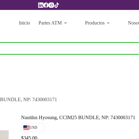
Inicio
Partes ATM
Productos
Nosot
5 BUNDLE, NP: 7430003171
Nautilus Hyosung, CCIM25 BUNDLE, NP: 7430003171
USD
$
345.00