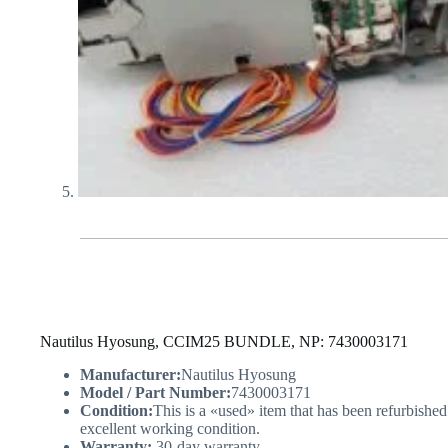
Nautilus Hyosung, CCIM25 BUNDLE, NP: 7430003171
Manufacturer:
Nautilus Hyosung
Model / Part Number:
7430003171
Condition:
This is a «used» item that has been refurbished
excellent working condition.
Warranty:
30-day warranty.