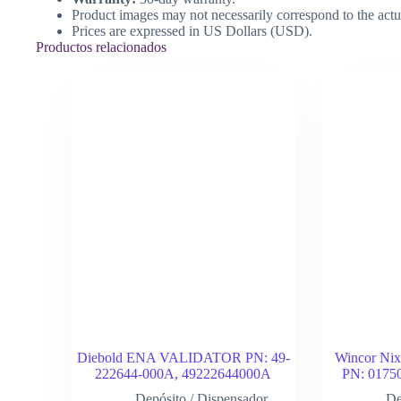
Product images may not necessarily correspond to the actu
Prices are expressed in US Dollars (USD).
Productos relacionados
Diebold ENA VALIDATOR PN: 49-
Wincor Nix
222644-000A, 49222644000A
PN: 0175
Depósito / Dispensador
De