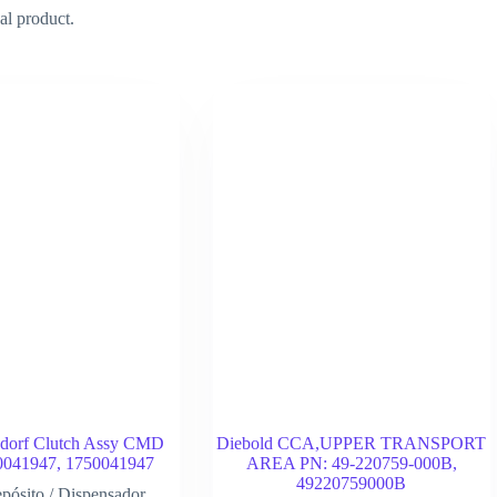
al product.
dorf Clutch Assy CMD
Diebold CCA,UPPER TRANSPORT
0041947, 1750041947
AREA PN: 49-220759-000B,
49220759000B
pósito / Dispensador