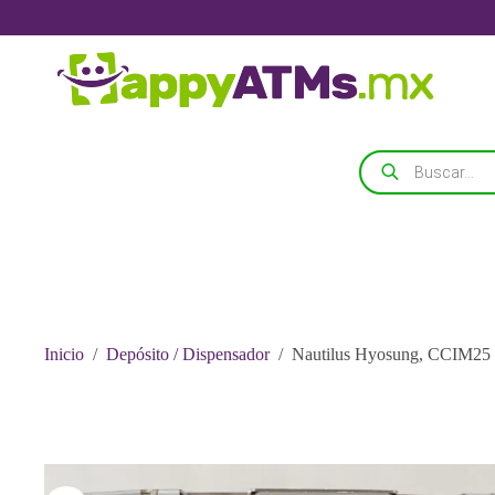
Saltar
al
contenido
Búsqueda
de
productos
Inicio
/
Depósito / Dispensador
/
Nautilus Hyosung, CCIM2