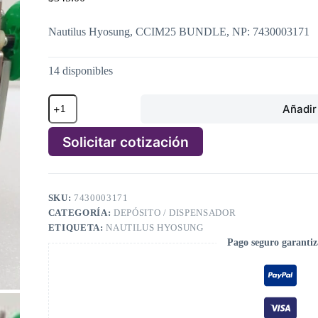
Nautilus Hyosung, CCIM25 BUNDLE, NP: 7430003171
14 disponibles
Nautilus
Añadir 
Hyosung,
CCIM25
BUNDLE,
Solicitar cotización
NP:
7430003171
A
cantidad
l
t
SKU:
7430003171
e
CATEGORÍA:
DEPÓSITO / DISPENSADOR
r
n
ETIQUETA:
NAUTILUS HYOSUNG
a
Pago seguro garanti
t
i
v
e
: