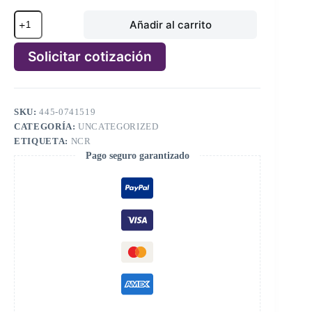
NCR
Añadir al carrito
NCR
SHUTTER
ASSY
Solicitar cotización
PN:
445-
A
0741519,
l
4450741519
t
cantidad
SKU:
445-0741519
e
CATEGORÍA:
UNCATEGORIZED
r
n
ETIQUETA:
NCR
a
Pago seguro garantizado
t
i
v
e
: