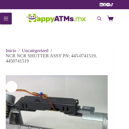
Saltar
al
contenido
Carro
de
compra
Inicio
/
Uncategorized
/
NCR NCR SHUTTER ASSY PN: 445-0741519,
4450741519