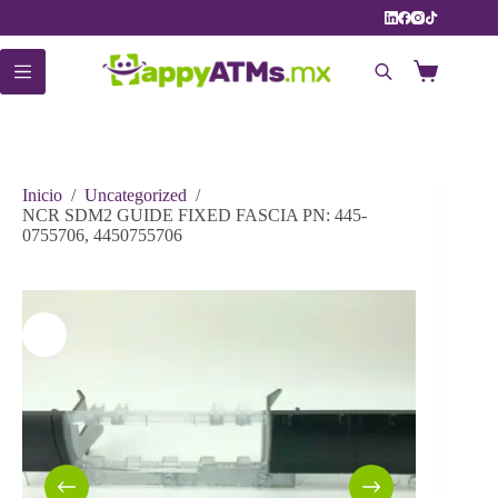
Saltar
al
contenido
Carro
de
compra
Inicio
/
Uncategorized
/
NCR SDM2 GUIDE FIXED FASCIA PN: 445-
0755706, 4450755706