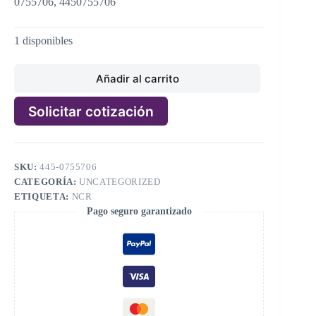
0755706, 4450755706
1 disponibles
Añadir al carrito
Solicitar cotización
A
l
t
SKU:
445-0755706
e
CATEGORÍA:
UNCATEGORIZED
r
n
ETIQUETA:
NCR
a
Pago seguro garantizado
t
i
v
e
: