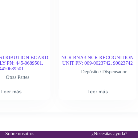
ISTRIBUTION BOARD
NCR BNA3 NCR RECOGNITION
 PN: 445-0689501,
UNIT PN: 009-0023742, 90023742
4450689501
Depósito / Dispensador
Otras Partes
Leer más
Leer más
Sobre nosotros
¿Necesitas ayuda?