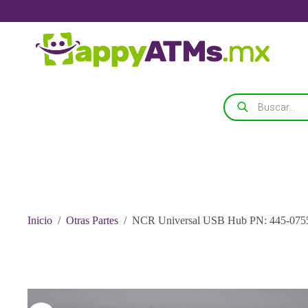
Saltar
al
contenido
Búsqueda
de
productos
Inicio
/
Otras Partes
/
NCR Universal USB Hub PN: 445-075