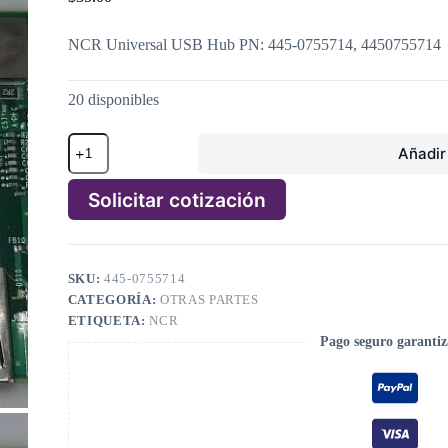
NCR Universal USB Hub PN: 445-0755714, 4450755714
20 disponibles
NCR
Añadir 
Universal
USB
Hub
Solicitar cotización
PN:
445-
A
0755714,
l
4450755714
t
cantidad
SKU:
445-0755714
e
CATEGORÍA:
OTRAS PARTES
r
n
ETIQUETA:
NCR
a
Pago seguro garanti
t
i
v
e
: