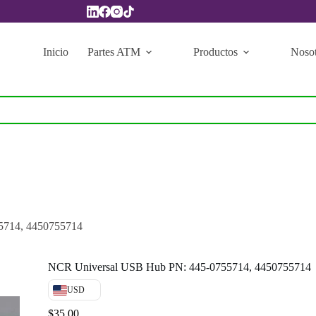
Inicio
Partes ATM
Productos
Nosot
5714, 4450755714
NCR Universal USB Hub PN: 445-0755714, 4450755714
USD
$
35.00