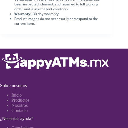
been inspected, cleaned, and repaired to full working
order and is in excellent condition.
Warranty:
30 day warranty.
Product images do not necessarily correspond to the
current item.
Sobre nosotros
Inicio
Productos
Nosotros
Contacto
¿Necesitas ayuda?
Contáctanos