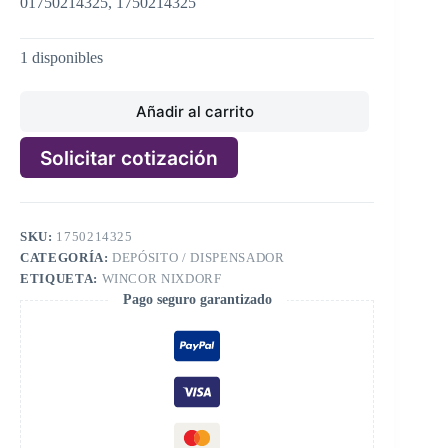
01750214325, 1750214325
1 disponibles
Añadir al carrito
Solicitar cotización
A
l
t
SKU:
1750214325
e
CATEGORÍA:
DEPÓSITO / DISPENSADOR
r
n
ETIQUETA:
WINCOR NIXDORF
a
Pago seguro garantizado
t
i
v
e
: