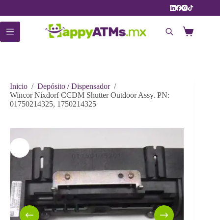
Saltar
al
contenido
Carro
de
compra
Inicio
/
Depósito / Dispensador
/
Wincor Nixdorf CCDM Shutter Outdoor Assy. PN:
01750214325, 1750214325