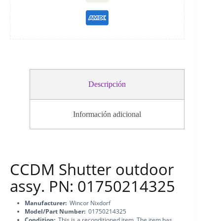
Descripción
Información adicional
CCDM Shutter outdoor
assy. PN: 01750214325
Manufacturer:
Wincor Nixdorf
Model/Part Number:
01750214325
Condition:
This is a reconditioned item. The item has