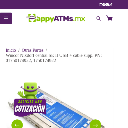
Saltar
al
contenido
Carro
de
compra
Inicio
/
Otras Partes
/
Wincor Nixdorf central SE II USB + cable supp. PN:
01750174922, 1750174922