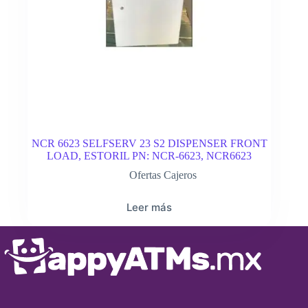
NCR 6623 SELFSERV 23 S2 DISPENSER FRONT
LOAD, ESTORIL PN: NCR-6623, NCR6623
Ofertas Cajeros
Leer más