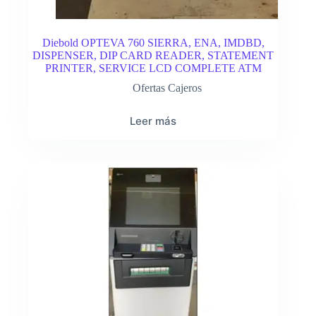
Diebold OPTEVA 760 SIERRA, ENA, IMDBD,
DISPENSER, DIP CARD READER, STATEMENT
PRINTER, SERVICE LCD COMPLETE ATM
Ofertas Cajeros
Leer más