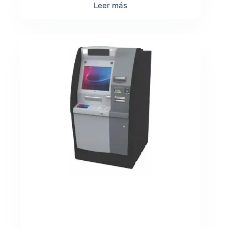
Leer más