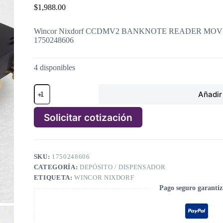
$
1,988.00
Wincor Nixdorf CCDMV2 BANKNOTE READER MOVE 
1750248606
4 disponibles
Wincor
Añadir 
Nixdorf
CCDMV2
BANKNOTE
Solicitar cotización
READER
MOVE
A
SB
l
NO
t
MIC
SKU:
1750248606
e
PN:
CATEGORÍA:
DEPÓSITO / DISPENSADOR
r
1750248606,
n
ETIQUETA:
WINCOR NIXDORF
1750248606
a
Pago seguro garanti
cantidad
t
i
v
e