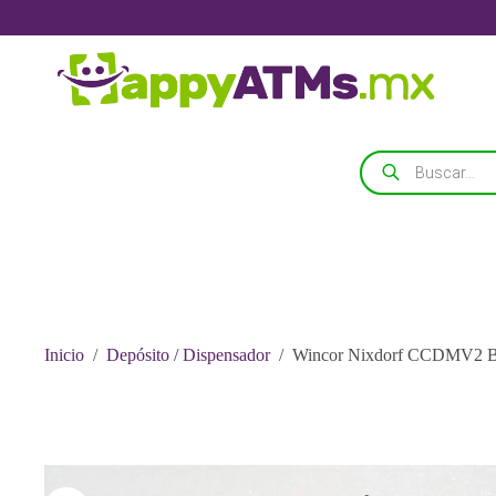
Saltar
al
contenido
Búsqueda
de
productos
Inicio
/
Depósito / Dispensador
/
Wincor Nixdorf CCDMV2