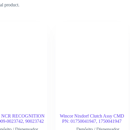
al product.
 NCR RECOGNITION
Wincor Nixdorf Clutch Assy CMD
09-0023742, 90023742
PN: 01750041947, 1750041947
pósito / Dispensador
Depósito / Dispensador