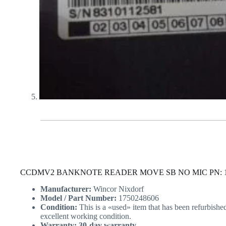
CCDMV2 BANKNOTE READER MOVE SB NO MIC PN: 1
Manufacturer:
Wincor Nixdorf
Model / Part Number:
1750248606
Condition:
This is a «used» item that has been refurbishe
excellent working condition.
Warranty: 30-day warranty.