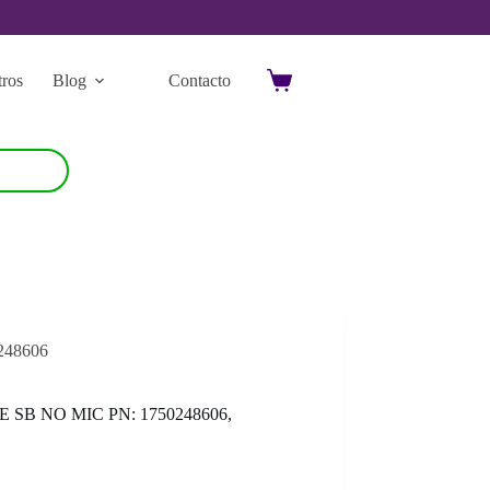
ros
Blog
Contacto
Carro
de
compra
248606
SB NO MIC PN: 1750248606,